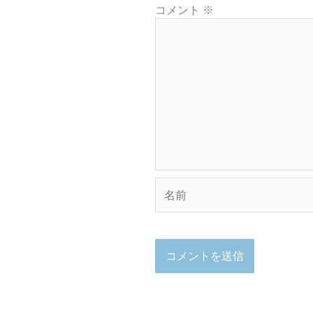
コメント
※
名
前