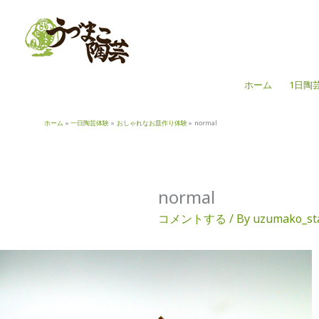
内
容
を
ス
キ
ホーム
1日陶
ッ
プ
ホーム
一日陶芸体験
おしゃれなお皿作り体験
normal
normal
コメントする
/ By
uzumako_st