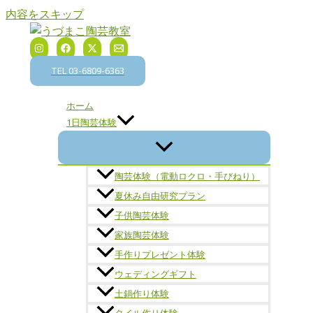
内容をスキップ
TEL 03-6809-6363
ホーム
1日陶芸体験
陶芸体験（電動ロクロ・手びねり）
夏休み自由研究プラン
子供陶芸体験
家族陶芸体験
手作りプレゼント体験
ウェディングギフト
土鍋作り体験