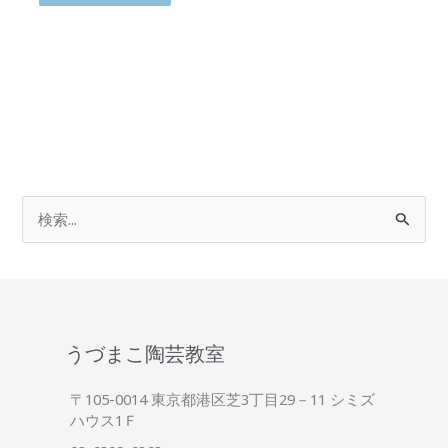
検
索
対
象
:
うづまこ陶芸教室
〒105-0014 東京都港区芝3丁目29－11 シミズ
ハウス1Ｆ