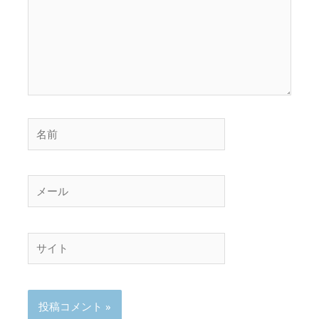
入
力…
名
前
メ
ー
ル
サ
イ
ト