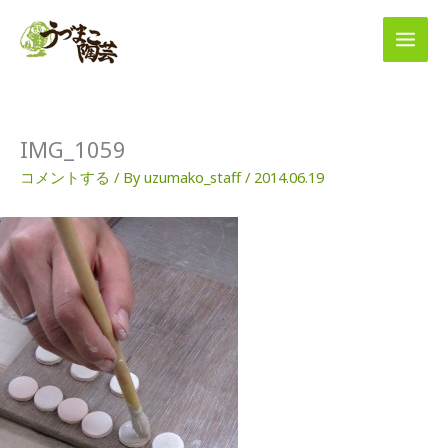
内
容
を
ス
キ
ッ
プ
IMG_1059
コメントする
/ By
uzumako_staff
/
2014.06.19