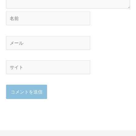
名
前
メ
ー
ル
サ
イ
ト