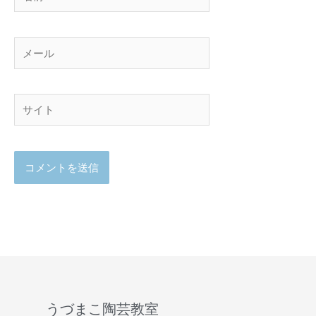
前
メ
ー
ル
サ
イ
ト
うづまこ陶芸教室