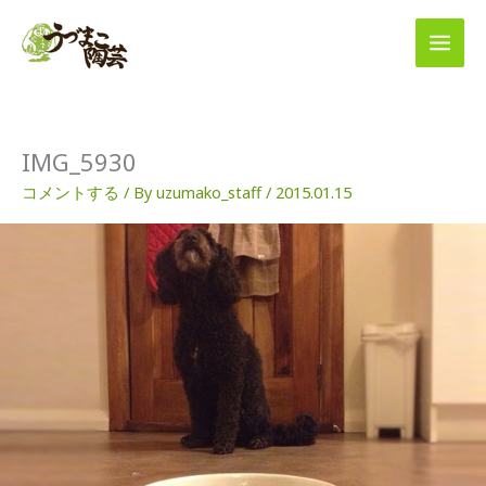
内
容
を
ス
キ
ッ
プ
IMG_5930
コメントする
/ By
uzumako_staff
/
2015.01.15