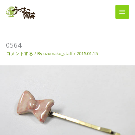
内
容
を
ス
キ
ッ
プ
0564
コメントする
/ By
uzumako_staff
/
2015.01.15