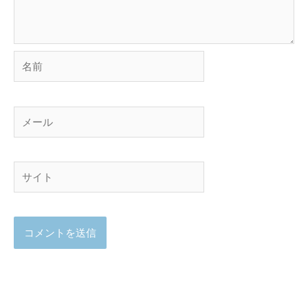
名
前
メ
ー
ル
サ
イ
ト