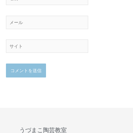
前
メ
ー
ル
サ
イ
ト
うづまこ陶芸教室