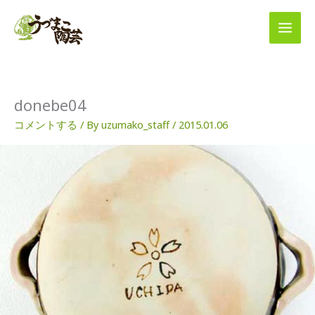
内
容
を
ス
キ
ッ
プ
donebe04
コメントする
/ By
uzumako_staff
/
2015.01.06