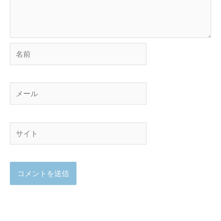
名
前
メ
ー
ル
サ
イ
ト