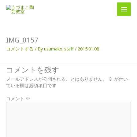
内
容
を
ス
キ
ッ
IMG_0157
プ
コメントする
/ By
uzumako_staff
/
2015.01.08
コメントを残す
メールアドレスが公開されることはありません。
※
が付い
ている欄は必須項目です
コメント
※