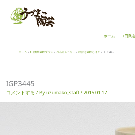
内
容
を
ス
キ
ホーム
1日陶
ッ
プ
ホーム
1日陶芸体験プラン
作品ギャラリー
絵付け体験とは？
IGP3445
IGP3445
コメントする
/ By
uzumako_staff
/
2015.01.17