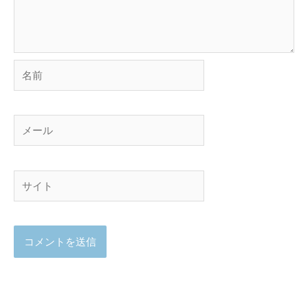
名
前
メ
ー
ル
サ
イ
ト