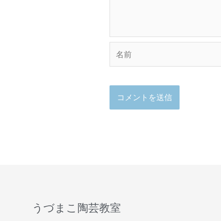
名
前
うづまこ陶芸教室