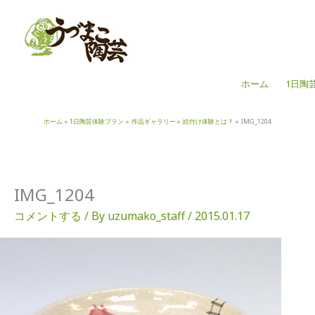
内
容
を
ス
キ
ホーム
1日陶
ッ
プ
ホーム
1日陶芸体験プラン
作品ギャラリー
絵付け体験とは？
IMG_1204
IMG_1204
コメントする
/ By
uzumako_staff
/
2015.01.17