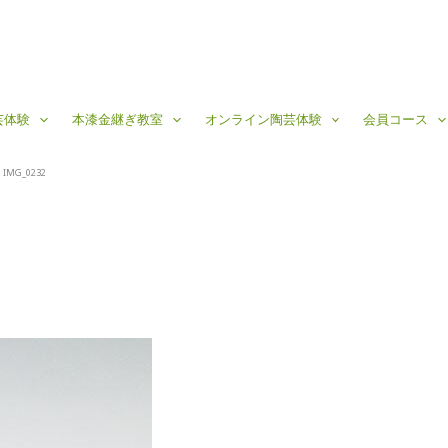
芸体験
本漆金継ぎ教室
オンライン陶芸体験
会員コース
IMG_0232