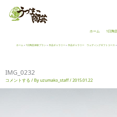
内
容
を
ス
キ
ホーム
1日陶
ッ
プ
ホーム
1日陶芸体験プラン
作品ギャラリー
作品ギャラリー ウェディングギフトコース
IMG_0232
コメントする
/ By
uzumako_staff
/
2015.01.22