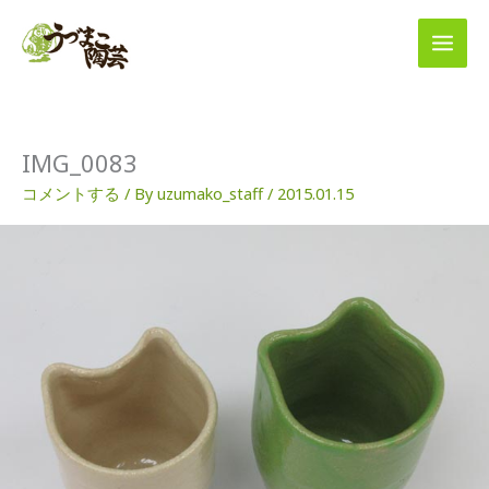
内
容
を
ス
キ
ッ
プ
IMG_0083
コメントする
/ By
uzumako_staff
/
2015.01.15