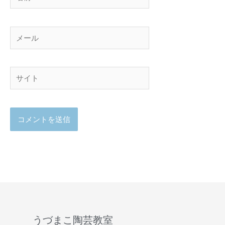
前
メ
ー
ル
サ
イ
ト
うづまこ陶芸教室