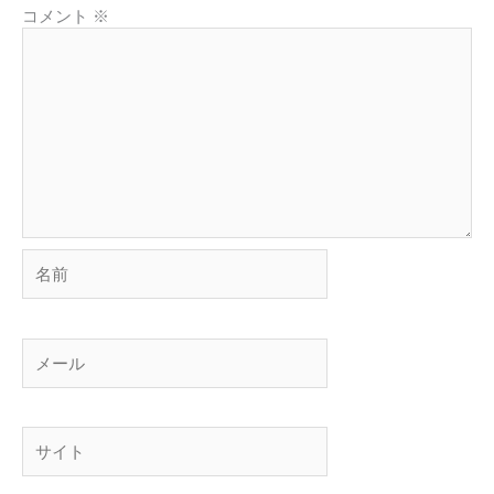
コメント
※
名
前
メ
ー
ル
サ
イ
ト