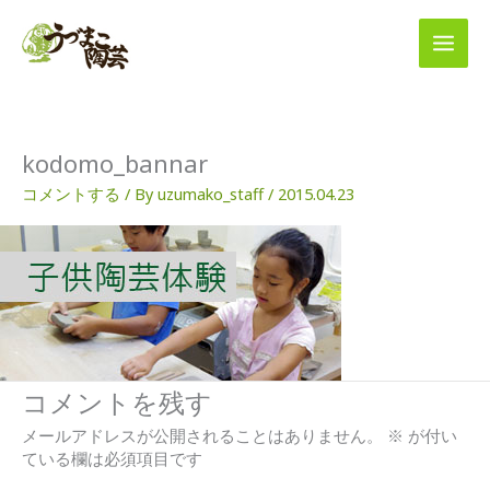
内
容
を
ス
キ
ッ
プ
kodomo_bannar
コメントする
/ By
uzumako_staff
/
2015.04.23
コメントを残す
メールアドレスが公開されることはありません。
※
が付い
ている欄は必須項目です