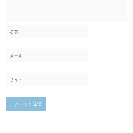
名
前
メ
ー
ル
サ
イ
ト