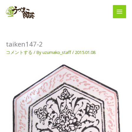
内
容
を
ス
キ
ッ
プ
taiken147-2
コメントする
/ By
uzumako_staff
/
2015.01.08