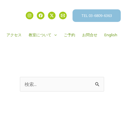
TEL 03-6809-6363
アクセス
教室について
ご予約
お問合せ
English
検
索
対
象
: