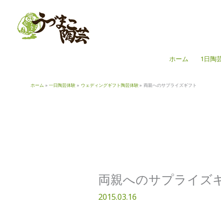
内
容
を
ス
キ
ホーム
1日陶
ッ
プ
ホーム
一日陶芸体験
ウェディングギフト陶芸体験
両親へのサプライズギフト
両親へのサプライズ
2015.03.16