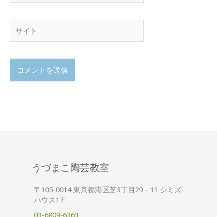
ル
サ
イ
ト
うづまこ陶芸教室
〒105-0014 東京都港区芝3丁目29－11 シミズ
ハウス1Ｆ
03-6809-6363