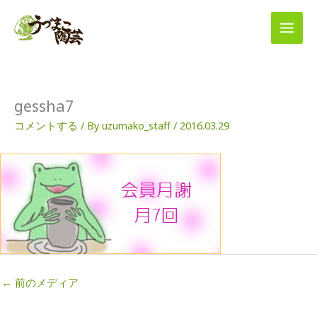
内
容
を
ス
キ
ッ
プ
gessha7
コメントする
/ By
uzumako_staff
/
2016.03.29
←
前のメディア