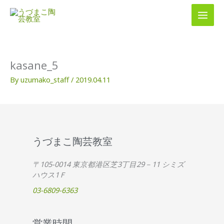
内
容
を
ス
キ
ッ
kasane_5
プ
By
uzumako_staff
/
2019.04.11
うづまこ陶芸教室
〒105-0014 東京都港区芝3丁目29－11 シミズ
ハウス1Ｆ
03-6809-6363
営業時間