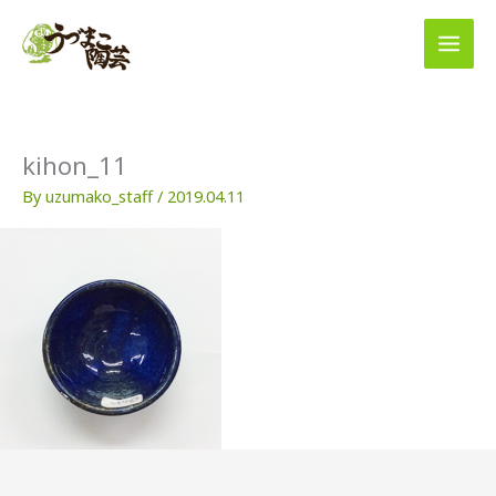
内
容
を
ス
キ
ッ
プ
kihon_11
By
uzumako_staff
/
2019.04.11