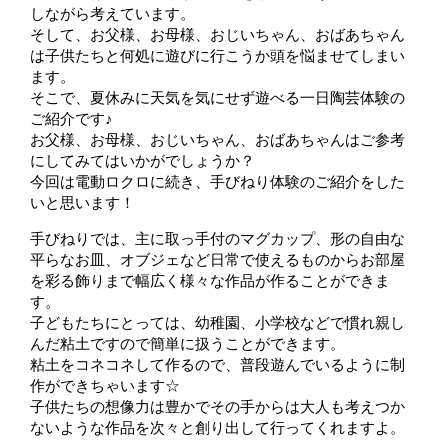
しながら考えています。
そして、お父様、お母様、おじいちゃん、おばあちゃん
は子供たちと何処に遊びに行こうか頭を悩ませてしまい
ます。
そこで、夏休みに天気を気にせず遊べる一日陶芸体験の
ご紹介です♪
お父様、お母様、おじいちゃん、おばあちゃんはご参考
にしてみてはいかがでしょうか？
今回は電動ロクロに続き、手びねり体験のご紹介をした
いと思います！
手びねりでは、主に取っ手付のマグカップ、形の自由な
平らなお皿、オブジェなど日常で使えるものからお部屋
を彩る飾りまで幅広く様々な作品が作ることができま
す。
子どもたちにとっては、幼稚園、小学校などで慣れ親し
んだ粘土ですので簡単に扱うことができます。
粘土をコネコネして作るので、普段遊んでいるように制
作ができちゃいます☆
子供たちの想像力は豊かでその手からは大人も考えつか
ないような作品を次々と創り出して行ってくれますよ。