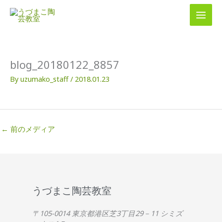
内
容
を
ス
キ
ッ
blog_20180122_8857
プ
By
uzumako_staff
/
2018.01.23
←
前のメディア
うづまこ陶芸教室
〒105-0014 東京都港区芝3丁目29－11 シミズ