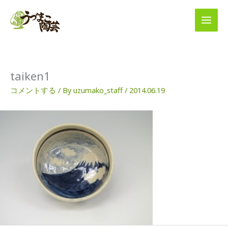
内
容
を
ス
キ
ッ
プ
taiken1
コメントする
/ By
uzumako_staff
/
2014.06.19