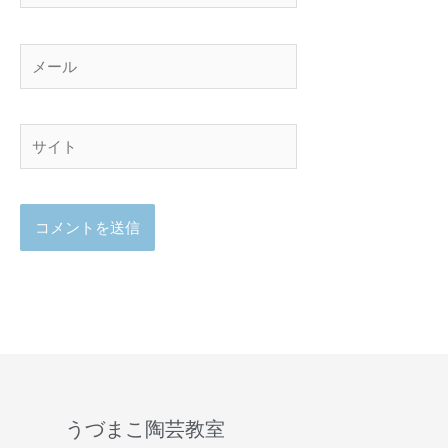
メ
ー
ル
サ
イ
ト
うづまこ陶芸教室