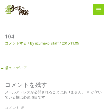
内
容
を
ス
キ
ッ
プ
104
コメントする
/ By
uzumako_staff
/
2015.11.06
←
前のメディア
コメントを残す
メールアドレスが公開されることはありません。
※
が付い
ている欄は必須項目です
コメント
※