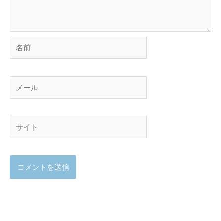
名
前
メ
ー
ル
サ
イ
ト