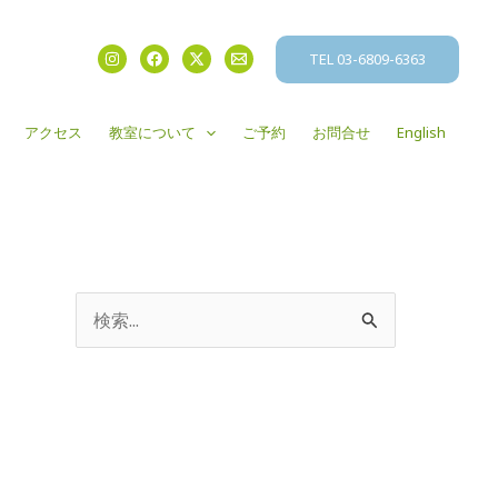
TEL 03-6809-6363
アクセス
教室について
ご予約
お問合せ
English
検
索
対
象
: