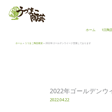
内
容
を
ス
キ
ホーム
1日陶
ッ
プ
ホーム
うづまこ陶芸教室
2022年ゴールデンウイーク営業しております
2022年ゴールデン
2022.04.22