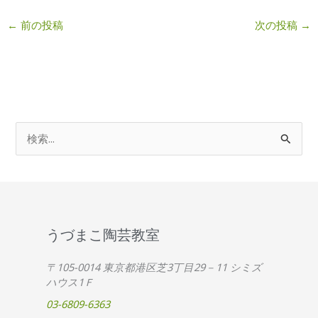
←
前の投稿
次の投稿
→
検
索
対
象
:
うづまこ陶芸教室
〒105-0014 東京都港区芝3丁目29－11 シミズ
ハウス1Ｆ
03-6809-6363