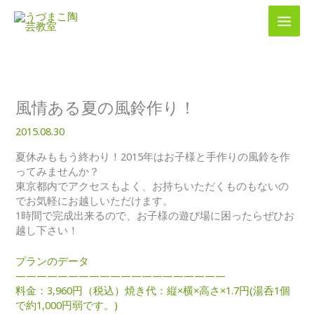
内
容
を
ス
キ
ッ
プ
風情ある夏の風鈴作り！
2015.08.30
夏休みももう終わり！2015年はお子様と手作りの風鈴を作
ってみませんか？
東京都内でアクセスもよく、お持ちいただくものもないの
でお気軽にお越しいただけます。
1時間で完成出来るので、お子様の遊び場に困ったらぜひお
越し下さい！
プランのデータ
————————————————————
料金：3,960円（税込）焼き代：縦×横×高さ×1.7円(湯呑1個
で約1,000円弱です。)