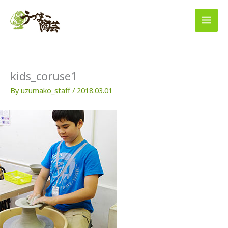
内
容
を
ス
キ
ッ
プ
kids_coruse1
By
uzumako_staff
/
2018.03.01