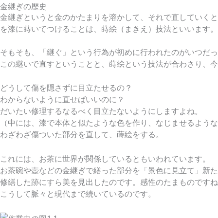
金継ぎの歴史
金継ぎというと金のかたまりを溶かして、それで直していくと
を漆に蒔いてつけることは、蒔絵（まきえ）技法といいます。
そもそも、「継ぐ」という行為が初めに行われたのがいつだっ
この継いで直すということと、蒔絵という技法が合わさり、今
どうして傷を隠さずに目立たせるの？
わからないように直せばいいのに？
だいたい修理するなるべく目立たないようにしますよね。
（中には、漆で本体と似たような色を作り、なじませるような
わざわざ傷ついた部分を直して、蒔絵をする。
これには、お茶に世界が関係しているともいわれています。
お茶碗や壺などの金継ぎで繕った部分を「景色に見立て」新た
修繕した跡にすら美を見出したのです。感性のたまものですね
こうして脈々と現代まで続いているのです。