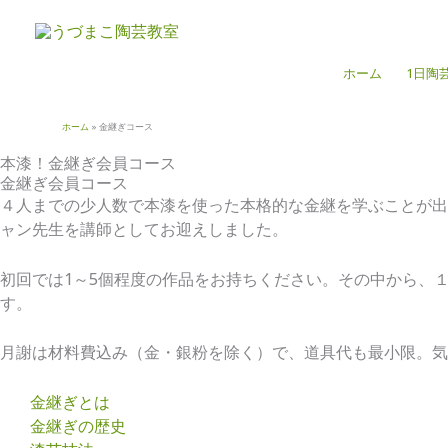
内
容
を
ホーム
1日陶
ス
キ
ッ
ホーム
金継ぎコース
プ
本漆！金継ぎ会員コース
金継ぎ会員コース
４人までの少人数で本漆を使った本格的な金継を学ぶことが出
ャン先生を講師としてお迎えしました。
初回では1～5個程度の作品をお持ちください。その中から、
す。
月謝は材料費込み（金・銀粉を除く）で、道具代も最小限。気
金継ぎとは
金継ぎの歴史