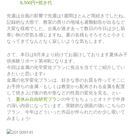
8,500円+焼き代
先週は台風の影響で先週は1週間ほとんど雨続きでしたね。
記録的な大雨で、教室の周りの地域も避難勧告が出るなど
大変な様相でした。台風が過ぎ去って数日の今日は少し肌
寒い秋の空気を感じますね。夏の名残もそろそろと小さく
なってきてなんとなく寂しいような気もします。
さて、本日は8月末より続けてお届けしております夏休み子
供体験リポート第4弾になります。
今回は金属の化学変化プランに焦点を当ててご紹介してい
きたいと思います♪
金属の化学変化プランは、好きな形のお皿を作ってそこに
お手持ちの金属・もしくは教室から配布される金属を配置
して焼き上げ後の色や形などの性質の変化を見る。とい
う、
夏休み自由研究プラン
の中でもちょっとオトナで中身
の深い内容になっています。実験的な側面の強いこちらの
プラン、今年はどういった作品が作られたのか少し覗いて
みましょう!