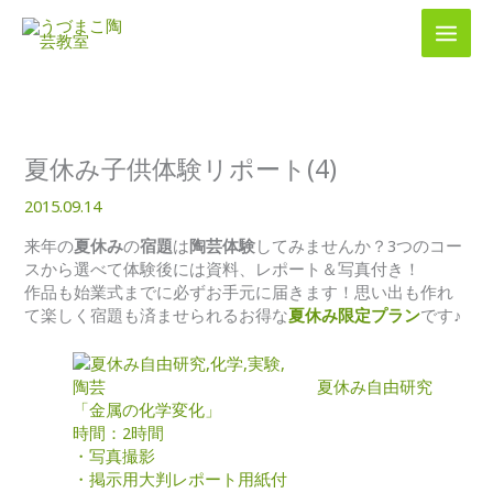
内
容
を
ス
キ
ッ
プ
夏休み子供体験リポート(4)
2015.09.14
来年の
夏休み
の
宿題
は
陶芸体験
してみませんか？3つのコー
スから選べて体験後には資料、レポート＆写真付き！
作品も始業式までに必ずお手元に届きます！思い出も作れ
て楽しく宿題も済ませられるお得な
夏休み限定プラン
です♪
夏休み自由研究
「金属の化学変化」
時間：2時間
・写真撮影
・掲示用大判レポート用紙付