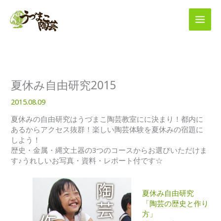
内
容
を
ス
キ
ッ
プ
夏休み自由研究2015
2015.08.09
夏休みの自由研究はうづまこ陶芸教室にに決まり！都内に
あるからアクセス抜群！楽しい陶芸体験を夏休みの宿題に
しよう！
歴史・金属・縄文土器の3つのコースからお選びいただけま
す♪うれしいお写真・資料・レポート付です☆
夏休み自由研究
「陶芸の歴史と作り
方」