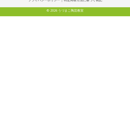
プライバシーポリシー
|
特定商取引法に基づく表記
© 2026 うづまこ陶芸教室