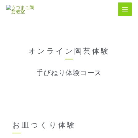
内
容
を
ス
キ
ッ
プ
オンライン陶芸体験
手びねり体験コース
お皿つくり体験