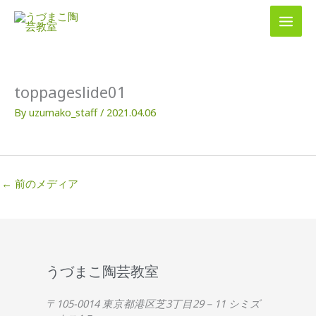
内
容
を
ス
キ
ッ
toppageslide01
プ
By
uzumako_staff
/
2021.04.06
←
前のメディア
うづまこ陶芸教室
〒105-0014 東京都港区芝3丁目29－11 シミズ