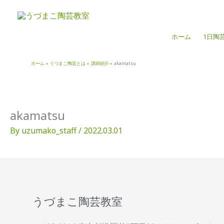
内
容
を
ホーム
1日陶
ス
キ
ッ
ホーム
うづまこ陶芸とは
講師紹介
akamatsu
プ
akamatsu
By
uzumako_staff
/
2022.03.01
うづまこ陶芸教室