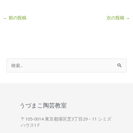
←
前の投稿
次の投稿
→
検
索
対
象
:
うづまこ陶芸教室
〒105-0014 東京都港区芝3丁目29－11 シミズ
ハウス1Ｆ