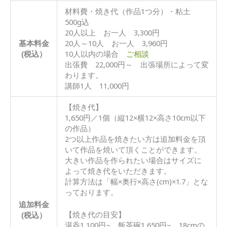
材料費・焼き代（作品1つ分）・粘土
500g込
20人以上 お一人 3,300円
基本料金
20人～10人 お一人 3,960円
(税込）
10人以内の場合
ご相談
出張費 22,000円～ 出張場所によって変
わります。
講師1人 11,000円
【焼き代】
1,650円／1個（縦12×横12×高さ10cm以下
の作品）
2つ以上作品を焼きたい方は追加料金を頂
いて作品を焼いて頂くことができます。
大きい作品を作られたい場合はサイズに
よって焼き代をいただきます。
計算方法は「幅×奥行×高さ(cm)×1.7」とな
っております。
追加料金
【焼き代の目安】
(税込）
湯呑1,100円~ 飯茶碗1,650円~ 18cmの