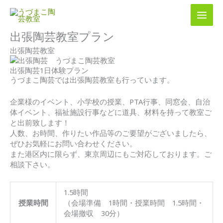
内
容
を
出張陶芸教室プラン
ス
キ
出張陶芸教室
ッ
プ
出張陶芸1日体験プラン
うづまこ陶芸では出張陶芸教室も行っています。
企業様のイベント、小学校の授業、PTA行事、同窓会、自治
体イベント、福祉施設行事などに道具、材料を持って教室ご
と出前致します！
人数、お時間、作りたい作品等のご要望がございましたら、
ぜひお気軽にお問い合わせください。
また港区内に限らず、東京周辺にもご対応しております。ご
相談下さい。
1.5時間
授業時間
（会場準備 1時間・授業時間 1.5時間・
会場撤収 30分）