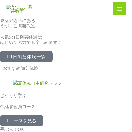
内
容
を
東京都港区にある
ス
うづまこ陶芸教室
キ
ッ
人気の1日陶芸体験は
プ
はじめての方でも楽しめます！
1日陶芸体験一覧
おすすめ陶芸体験
じっくり学ぶ
金継ぎ会員コース
コースを見る
手ぶらでOK!