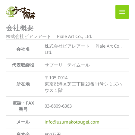
内
容
を
ス
会社概要
キ
ッ
株式会社ピアレアート Piale Art Co., Ltd.
プ
株式会社ピアレアート Piale Art Co.,
会社名
Ltd.
代表取締役
サブーリ テイムール
〒105-0014
所在地
東京都港区芝三丁目29番11号シミズハ
ウス１階
電話・FAX
03-6809-6363
番号
メール
info@uzumakotougei.com
資本金
500万円