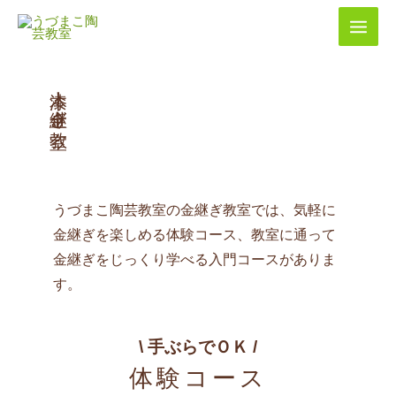
内
容
を
ス
キ
本漆！金継ぎ教室
ッ
プ
うづまこ陶芸教室の金継ぎ教室では、気軽に
金継ぎを楽しめる体験コース、教室に通って
金継ぎをじっくり学べる入門コースがありま
す。
\ 手ぶらでＯＫ /
体験コース