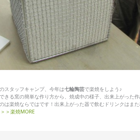
のスタッフキャンプ、今年は
七輪陶芸
で楽焼をしよう♪
できる窯の簡単な作り方から、焼成中の様子、出来上がった作
のは楽焼ならではです！出来上がった器で飲むドリンクはまた
…
＞＞楽焼MORE