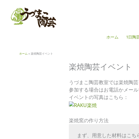
内
容
を
ス
キ
ホーム
1日陶
ッ
プ
ホーム
楽焼陶芸イベント
楽焼陶芸イベント
うづまこ陶芸教室では楽焼陶芸
参加する場合はお電話かメール
イベントの写真はこちら：
楽焼窯の作り方法
まず、用意した材料はこち