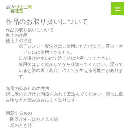
内
容
を
作品のお取り扱いについて
ス
キ
作品の取り扱いについて
ッ
白土の作品
プ
使用上の注意
電子レンジ・食洗器はご使用いただけます。直火・オ
ーブンには使用できません。
口が掛けやすいので洗う時は注意してください。
使用後はよく乾かしてから仕舞ってください。湿って
いると器の裏（高台）にカビが生える可能性がありま
す。
陶器の染み止めの方法
鍋に米のとぎ汁と陶器を入れて煮込んでください。素地に飲
み物などが染み込みにくくなります。
用意するもの
・陶器がすっぽりと入る鍋
・米のとぎ汁