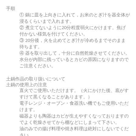
手順
① 鍋に皿を上向きに入れて，お米のとぎ汁を器全体が
浸るくらいまで入れます。
② 煮立てないように20分程度弱火にかけます。焦げ
付かない様気を付けてください。
③ 20分後，火を止めてとぎ汁が冷めるまでそのまま
待ちます。
④ 器を取り出して，十分に自然乾燥させてください。
水分が内部に残っているとカビの原因になりますので
ご注意ください。
土鍋作品の取り扱いについて
土鍋の使用上の注意
直火でご使用いただけます。（火にかけた後、底がす
すけて黒くなることがあります。）
電子レンジ・オーブン・食器洗い機でもご使用いただ
けます。
磁器よりも陶器はカビが生えやすくなっておりますの
でよく乾燥させてから棚などにしまって下さい。
油のみでの揚げ料理や焼き料理は絶対にしないでくだ
さい。