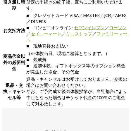
引き渡し時
所定の手続きの終了後、直ちにご利用いただけま
期
す。
■ クレジットカード VISA／MASTER／JCB／AMEX
／DINERS
■ コンビニオンライン
セブンイレブン
／
ローソン
お支払方法
／
セイコーマート
／
ミニストップ
／
ファミリーマー
ト
■ 現地直接お支払い
（※体験当日、現地ご精算となります。）
商品代金以
■ 焼成費
外の必要料
■ 追加体験、ギフトボックス等のオプション料金
金
が発生した場合、その代金
返品・キャンセルはお受けしておりません。交換の
返品・交
場合はお問い合わせください。
換・キャン
なお、ご予約成立後の体験授業が、当社都合により
セル等
中止となった場合はチケット代金の100％のご返金
にて対応致します。