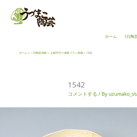
内
容
を
ス
キ
ホーム
1日陶
ッ
プ
ホーム
一日陶芸体験
土鍋手作り体験プラン特集
1542
1542
コメントする
/ By
uzumako_st