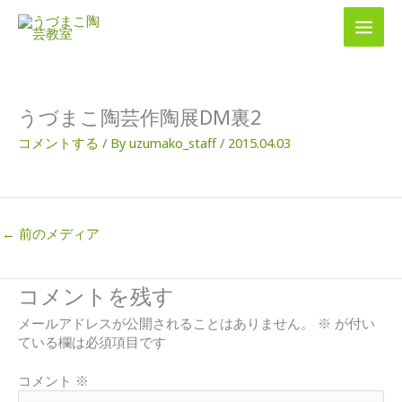
内
容
を
ス
キ
ッ
うづまこ陶芸作陶展DM裏2
プ
コメントする
/ By
uzumako_staff
/
2015.04.03
←
前のメディア
コメントを残す
メールアドレスが公開されることはありません。
※
が付い
ている欄は必須項目です
コメント
※