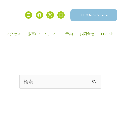
TEL 03-6809-6363
アクセス
教室について
ご予約
お問合せ
English
検
索
対
象
: