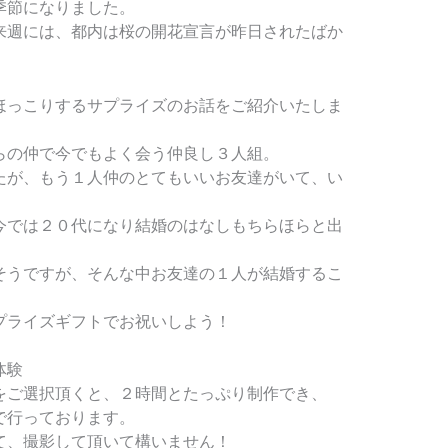
季節になりました。
来週には、都内は桜の開花宣言が昨日されたばか
ほっこりするサプライズのお話をご紹介いたしま
らの仲で今でもよく会う仲良し３人組。
たが、もう１人仲のとてもいいお友達がいて、い
今では２０代になり結婚のはなしもちらほらと出
そうですが、そんな中お友達の１人が結婚するこ
プライズギフトでお祝いしよう！
体験
をご選択頂くと、２時間とたっぷり制作でき、
で行っております。
て、撮影して頂いて構いません！