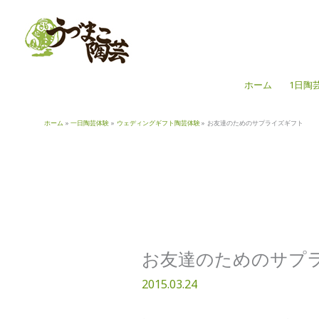
内
容
を
ス
キ
ホーム
1日陶
ッ
プ
ホーム
一日陶芸体験
ウェディングギフト陶芸体験
お友達のためのサプライズギフト
お友達のためのサプ
2015.03.24