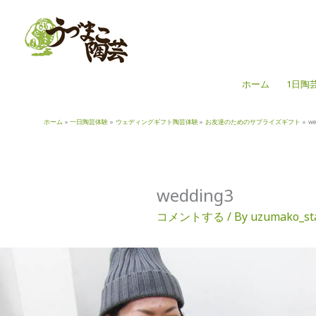
内
容
を
ス
キ
ホーム
1日陶
ッ
プ
ホーム
一日陶芸体験
ウェディングギフト陶芸体験
お友達のためのサプライズギフト
we
wedding3
コメントする
/ By
uzumako_st