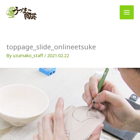
内
容
を
ス
キ
ッ
プ
toppage_slide_onlineetsuke
By
uzumako_staff
/
2021.02.22