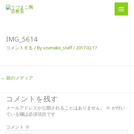
内
容
を
ス
キ
ッ
IMG_5614
プ
コメントする
/ By
uzumako_staff
/
2017.02.17
←
前のメディア
コメントを残す
メールアドレスが公開されることはありません。
※
が付い
ている欄は必須項目です
コメント
※