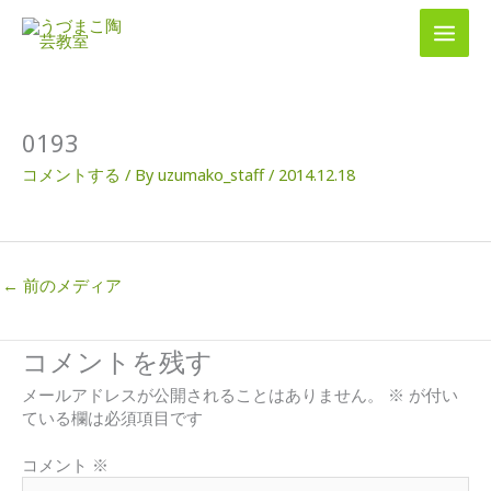
内
容
を
ス
キ
ッ
0193
プ
コメントする
/ By
uzumako_staff
/
2014.12.18
←
前のメディア
コメントを残す
メールアドレスが公開されることはありません。
※
が付い
ている欄は必須項目です
コメント
※