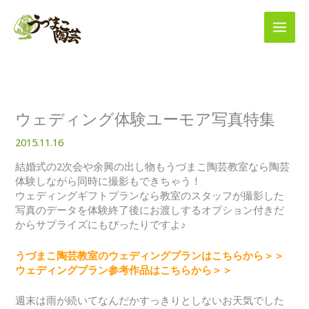
内
容
を
ス
キ
ッ
プ
ウェディング体験ユーモア写真特集
2015.11.16
結婚式の2次会や余興の出し物もうづまこ陶芸教室なら陶芸
体験しながら同時に撮影もできちゃう！
ウェディングギフトプランなら教室のスタッフが撮影した
写真のデータを体験終了後にお渡しするオプション付きだ
からサプライズにもぴったりですよ♪
うづまこ陶芸教室のウェディングプランはこちらから＞＞
ウェディングプラン参考作品はこちらから＞＞
週末は雨が続いてなんだかすっきりとしないお天気でした