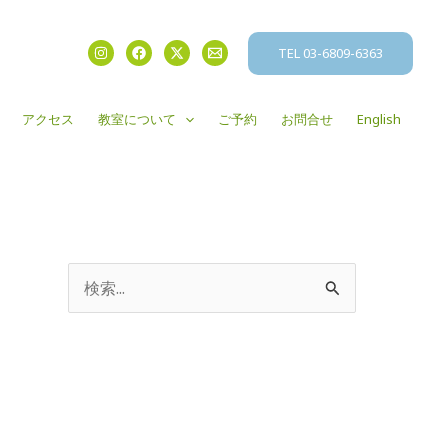
TEL 03-6809-6363
アクセス
教室について
ご予約
お問合せ
English
検
索
対
象
: