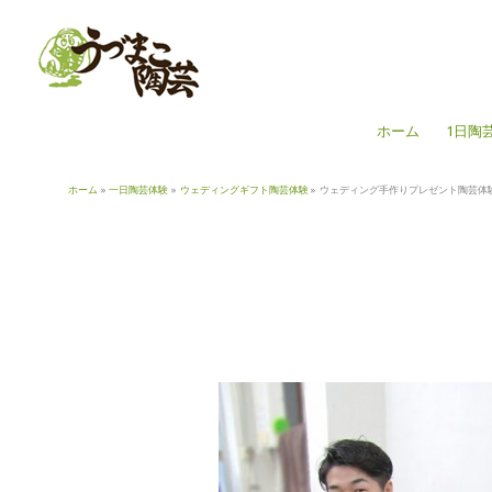
内
容
を
ス
キ
ホーム
1日陶
ッ
プ
ホーム
一日陶芸体験
ウェディングギフト陶芸体験
ウェディング手作りプレゼント陶芸体